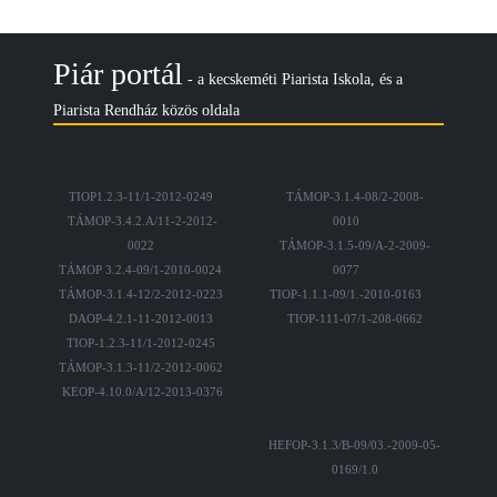
Piár portál
- a kecskeméti Piarista Iskola, és a
Piarista Rendház közös oldala
TIOP1.2.3-11/1-2012-0249
TÁMOP-3.1.4-08/2-2008-
TÁMOP-3.4.2.A/11-2-2012-
0010
0022
TÁMOP-3.1.5-09/A-2-2009-
TÁMOP 3.2.4-09/1-2010-0024
0077
TÁMOP-3.1.4-12/2-2012-0223
TIOP-1.1.1-09/1.-2010-0163
DAOP-4.2.1-11-2012-0013
TIOP-111-07/1-208-0662
TIOP-1.2.3-11/1-2012-0245
TÁMOP-3.1.3-11/2-2012-0062
KEOP-4.10.0/A/12-2013-0376
HEFOP-3.1.3/B-09/03.-2009-05-
0169/1.0