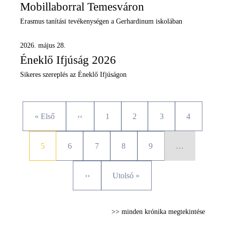
Mobillaborral Temesváron
Erasmus tanítási tevékenységen a Gerhardinum iskolában
2026. május 28.
Éneklő Ifjúság 2026
Sikeres szereplés az Éneklő Ifjúságon
Oldalszámozás
Első oldal
Előző oldal
Oldal
Oldal
Oldal
Oldal
« Első
‹‹
1
2
3
4
Jelenlegi oldal
Oldal
Oldal
Oldal
Oldal
5
6
7
8
9
…
Következő oldal
Utolsó oldal
››
Utolsó »
>> minden krónika megtekintése