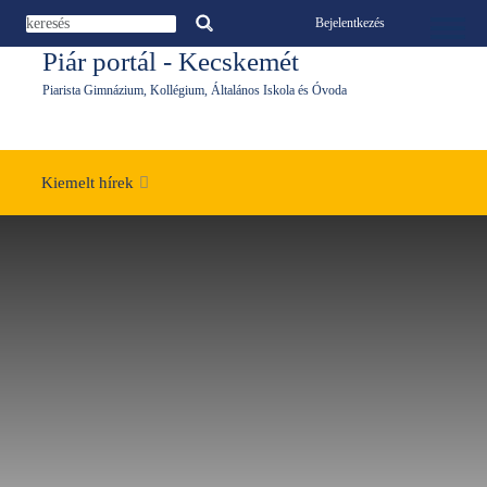
Ugrás a tartalomra
Bejelentkezés
Toggle 
Piár portál - Kecskemét
Piarista Gimnázium, Kollégium, Általános Iskola és Óvoda
Kiemelt hírek