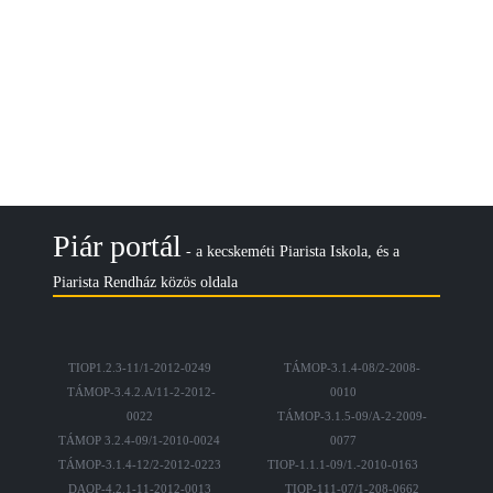
Piár portál
- a kecskeméti Piarista Iskola, és a
Piarista Rendház közös oldala
TIOP1.2.3-11/1-2012-0249
TÁMOP-3.1.4-08/2-2008-
TÁMOP-3.4.2.A/11-2-2012-
0010
0022
TÁMOP-3.1.5-09/A-2-2009-
TÁMOP 3.2.4-09/1-2010-0024
0077
TÁMOP-3.1.4-12/2-2012-0223
TIOP-1.1.1-09/1.-2010-0163
DAOP-4.2.1-11-2012-0013
TIOP-111-07/1-208-0662