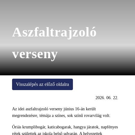
Aszfaltrajzoló
verseny
Visszalépés az előző oldalra
2026. 06. 22.
Az idei aszfaltrajzoló verseny június 16-án került
megrendezésre, témája a színes, sok színű rovarvilág volt.
Óriás krumplibogár, katicabogarak, hangya járatok, napfényes
rétek születtek az iskola belső udvarán. A helyezettek