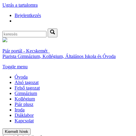
Ugrás a tartalomra
Bejelentkezés
Piár portál - Kecskemét
Piarista Gimnázium, Kollégium, Általános Iskola és Óvoda
Toggle menu
Óvoda
Alsó tagozat
Felső tagozat
Gimnázium
Kollégium
Piár plusz
Iroda
Diáklabor
Kapcsolat
Kiemelt hírek