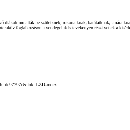
ő diákok mutatták be szüleiknek, rokonaiknak, barátaiknak, tanáraikn
interaktív foglalkozáson a vendégeink is tevékenyen részt vettek a kísé
.JPG?h=dc97797c&itok=LZD-mdex
áz közös oldala