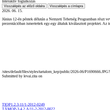
Interaktív foglalkozás
Visszalépés az előző oldalra
Visszalépés a címlapra
2026. 06. 15.
Június 12-én péntek délután a Nemzeti Tehetség Programban részt vev
prezentációban ismertettek egy-egy általuk kiválasztott projektet. Az 
/sites/default/files/styles/tartalom_kep/public/2026-06/P1690666
Submitted by
levai.zita
on
Piár portál
- a kecskeméti Piarista Iskola, és a Piarista Rendh
TIOP1.2.3-11/1-2012-0249
TÁMOP-3.4.2.A/11-2-2012-0022