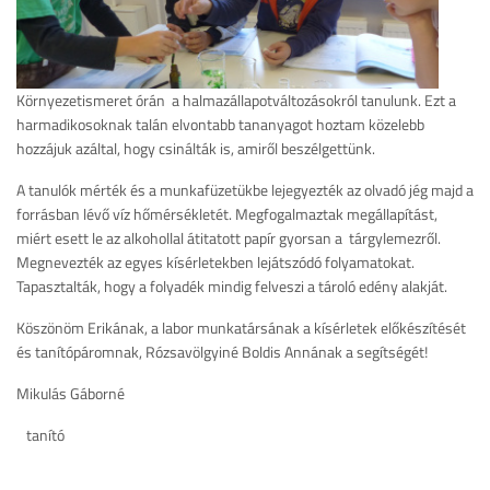
Környezetismeret órán a halmazállapotváltozásokról tanulunk. Ezt a
harmadikosoknak talán elvontabb tananyagot hoztam közelebb
hozzájuk azáltal, hogy csinálták is, amiről beszélgettünk.
A tanulók mérték és a munkafüzetükbe lejegyezték az olvadó jég majd a
forrásban lévő víz hőmérsékletét. Megfogalmaztak megállapítást,
miért esett le az alkohollal átitatott papír gyorsan a tárgylemezről.
Megnevezték az egyes kísérletekben lejátszódó folyamatokat.
Tapasztalták, hogy a folyadék mindig felveszi a tároló edény alakját.
Köszönöm Erikának, a labor munkatársának a kísérletek előkészítését
és tanítópáromnak, Rózsavölgyiné Boldis Annának a segítségét!
Mikulás Gáborné
tanító