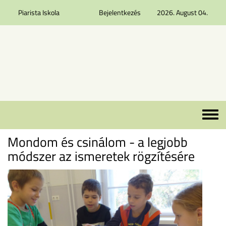
Piarista Iskola
Bejelentkezés
2026. August 04.
Ugrás a tartalomra
Toggle 
Mondom és csinálom - a legjobb
módszer az ismeretek rögzítésére