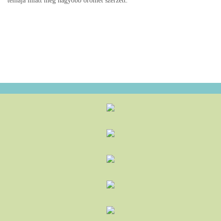
témája miatt még nagyobb örömet szerzett.