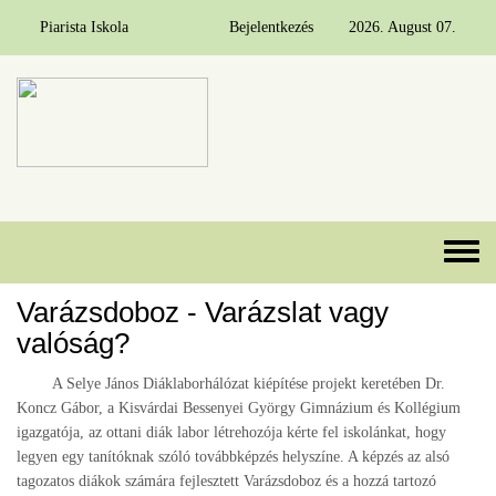
Piarista Iskola
Bejelentkezés
2026. August 07.
Ugrás a tartalomra
Toggle 
Varázsdoboz - Varázslat vagy
valóság?
A Selye János Diáklaborhálózat kiépítése projekt keretében Dr.
Koncz Gábor, a Kisvárdai Bessenyei György Gimnázium és Kollégium
igazgatója, az ottani diák labor létrehozója kérte fel iskolánkat, hogy
legyen egy tanítóknak szóló továbbképzés helyszíne. A képzés az alsó
tagozatos diákok számára fejlesztett Varázsdoboz és a hozzá tartozó