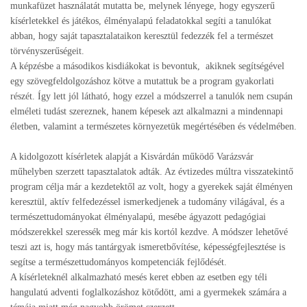
munkafüzet használatát mutatta be, melynek lényege, hogy egyszerű
kísérletekkel és játékos, élményalapú feladatokkal segíti a tanulókat
abban, hogy saját tapasztalataikon keresztül fedezzék fel a természet
törvényszerűségeit.
A képzésbe a másodikos kisdiákokat is bevontuk, akiknek segítségével
egy szövegfeldolgozáshoz kötve a mutattuk be a program gyakorlati
részét. Így lett jól látható, hogy ezzel a módszerrel a tanulók nem csupán
elméleti tudást szereznek, hanem képesek azt alkalmazni a mindennapi
életben, valamint a természetes környezetük megértésében és védelmében.
A kidolgozott kísérletek alapját a Kisvárdán működő Varázsvár
műhelyben szerzett tapasztalatok adták. Az évtizedes múltra visszatekintő
program célja már a kezdetektől az volt, hogy a gyerekek saját élményen
keresztül, aktív felfedezéssel ismerkedjenek a tudomány világával, és a
természettudományokat élményalapú, mesébe ágyazott pedagógiai
módszerekkel szeressék meg már kis kortól kezdve. A módszer lehetővé
teszi azt is, hogy más tantárgyak ismeretbővítése, képességfejlesztése is
segítse a természettudományos kompetenciák fejlődését.
A kísérleteknél alkalmazható mesés keret ebben az esetben egy téli
hangulatú adventi foglalkozáshoz kötődött, ami a gyermekek számára a