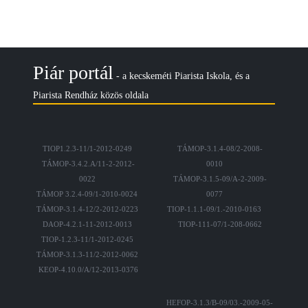
Piár portál
- a kecskeméti Piarista Iskola, és a
Piarista Rendház közös oldala
TIOP1.2.3-11/1-2012-0249
TÁMOP-3.1.4-08/2-2008-
TÁMOP-3.4.2.A/11-2-2012-
0010
0022
TÁMOP-3.1.5-09/A-2-2009-
TÁMOP 3.2.4-09/1-2010-0024
0077
TÁMOP-3.1.4-12/2-2012-0223
TIOP-1.1.1-09/1.-2010-0163
DAOP-4.2.1-11-2012-0013
TIOP-111-07/1-208-0662
TIOP-1.2.3-11/1-2012-0245
TÁMOP-3.1.3-11/2-2012-0062
KEOP-4.10.0/A/12-2013-0376
HEFOP-3.1.3/B-09/03.-2009-05-