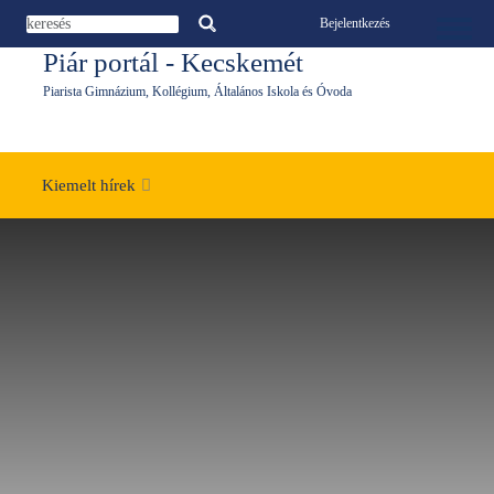
Ugrás a tartalomra
Bejelentkezés
Toggle 
Piár portál - Kecskemét
Piarista Gimnázium, Kollégium, Általános Iskola és Óvoda
Kiemelt hírek