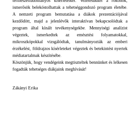
természettudományos kísérleteiket. Vezetésükkel a rokonok,
ismerősök belekóstolhattak a tehetséggondozó program életébe.
A nemzeti program bemutatása a diákok prezentációjával
kezdődött, majd a jelenlévők interaktívan bekapcsolódtak a
program által kínált tevékenységekbe. Mennyiségi analízist
végeztek, ismerkedtek az emésztési folyamatokkal,
mikroszkópokkal vizsgálódtak, tanulmányozták az emberi
érzékelést, földrajzos kísérleteket végeztek és betekintést nyertek
médiatartalmak készítésébe.
Köszönjük, hogy vendégeink megtiszteltek bennünket és lelkesen
fogadták tehetséges diákjaink meghívását!
Zákányi Erika