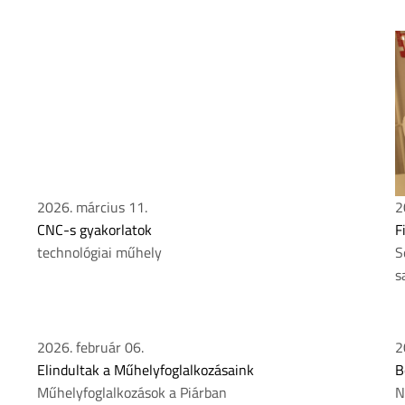
2026. március 11.
2
CNC-s gyakorlatok
F
technológiai műhely
S
s
2026. február 06.
2
Elindultak a Műhelyfoglalkozásaink
B
Műhelyfoglalkozások a Piárban
N