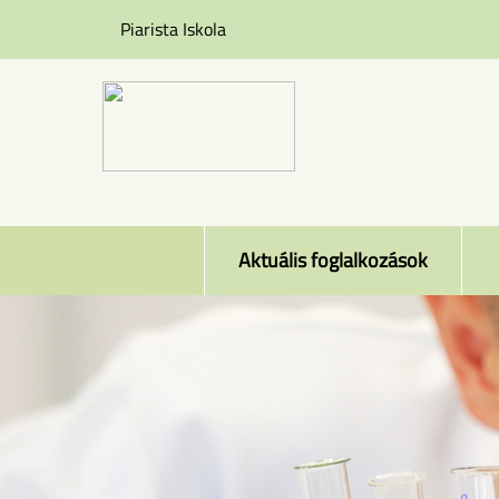
Piarista Iskola
Ugrás a tartalomra
Toggle menu
Aktuális foglalkozások