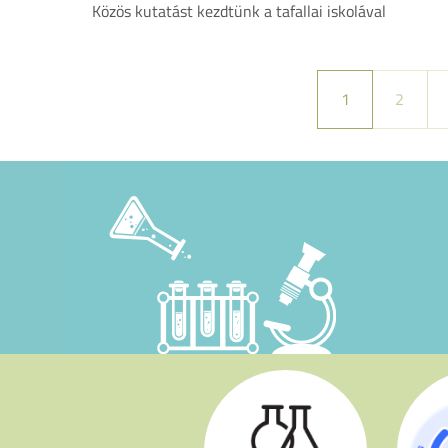
Közös kutatást kezdtünk a tafallai iskolával
Jelenlegi oldal
Oldal
1
2