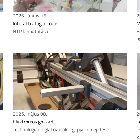
2026. június 15.
2
Interaktív foglalkozás
M
NTP bemutatása
E
i
2026. május 08.
2
Elektromos go-kart
F
Technológiai foglakozások - gépjármű építése
D
K