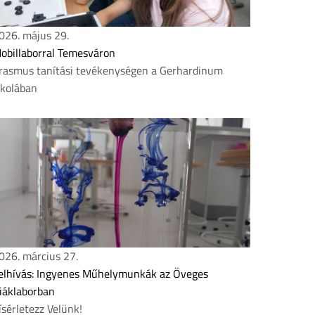
026. május 29.
obillaborral Temesváron
rasmus tanítási tevékenységen a Gerhardinum
skolában
026. március 27.
elhívás: Ingyenes Műhelymunkák az Öveges
iáklaborban
ísérletezz Velünk!