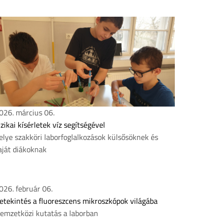
026. március 06.
izikai kísérletek víz segítségével
elye szakköri laborfoglalkozások külsősöknek és
aját diákoknak
026. február 06.
etekintés a fluoreszcens mikroszkópok világába
emzetközi kutatás a laborban