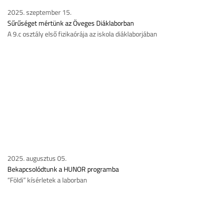
2025. szeptember 15.
Sűrűséget mértünk az Öveges Diáklaborban
A 9.c osztály első fizikaórája az iskola diáklaborjában
2025. augusztus 05.
Bekapcsolódtunk a HUNOR programba
“Földi” kísérletek a laborban