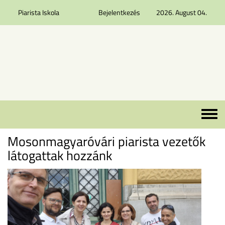
Piarista Iskola
Bejelentkezés
2026. August 04.
Ugrás a tartalomra
Toggle 
Mosonmagyaróvári piarista vezetők
látogattak hozzánk