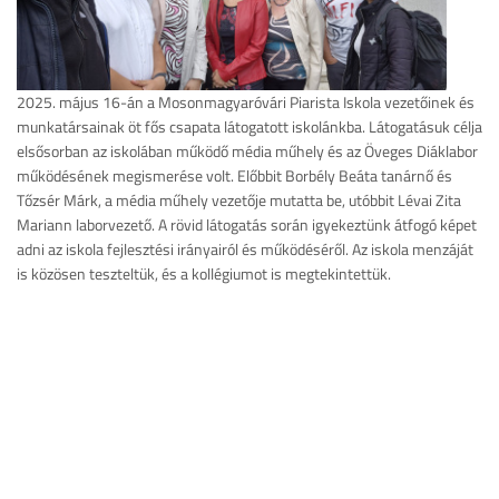
2025. május 16-án a Mosonmagyaróvári Piarista Iskola vezetőinek és
munkatársainak öt fős csapata látogatott iskolánkba. Látogatásuk célja
elsősorban az iskolában működő média műhely és az Öveges Diáklabor
működésének megismerése volt. Előbbit Borbély Beáta tanárnő és
Tőzsér Márk, a média műhely vezetője mutatta be, utóbbit Lévai Zita
Mariann laborvezető. A rövid látogatás során igyekeztünk átfogó képet
adni az iskola fejlesztési irányairól és működéséről. Az iskola menzáját
is közösen teszteltük, és a kollégiumot is megtekintettük.