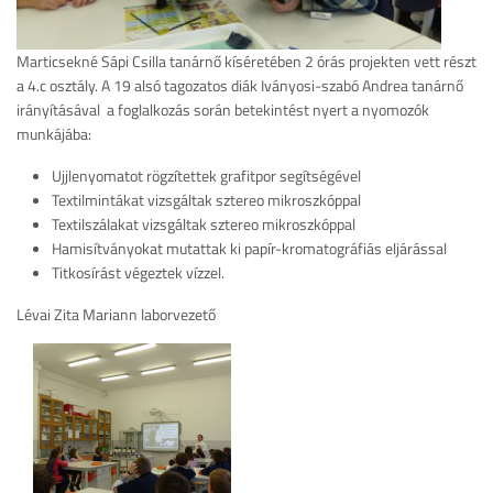
Marticsekné Sápi Csilla tanárnő kíséretében 2 órás projekten vett részt
a 4.c osztály. A 19 alsó tagozatos diák Iványosi-szabó Andrea tanárnő
irányításával a foglalkozás során betekintést nyert a nyomozók
munkájába:
Ujjlenyomatot rögzítettek grafitpor segítségével
Textilmintákat vizsgáltak sztereo mikroszkóppal
Textilszálakat vizsgáltak sztereo mikroszkóppal
Hamisítványokat mutattak ki papír-kromatográfiás eljárással
Titkosírást végeztek vízzel.
Lévai Zita Mariann laborvezető