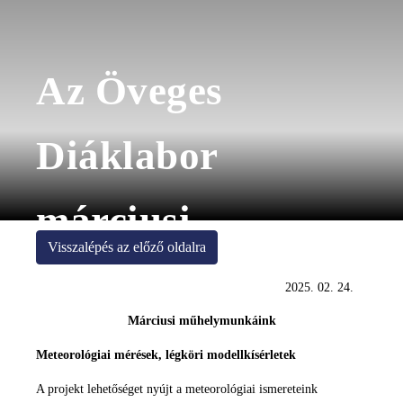
Az Öveges
Diáklabor
márciusi
Visszalépés az előző oldalra
foglalkozásai -
2025. 02. 24.
Márciusi műhelymunkáink
meghívás
Meteorológiai mérések, légköri modellkísérletek
A projekt lehetőséget nyújt a meteorológiai ismereteink