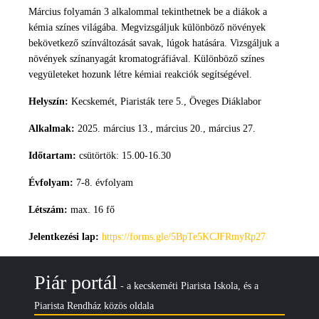
Március folyamán 3 alkalommal tekinthetnek be a diákok a
kémia színes világába. Megvizsgáljuk különböző növények
bekövetkező színváltozását savak, lúgok hatására. Vizsgáljuk a
növények színanyagát kromatográfiával. Különböző színes
vegyületeket hozunk létre kémiai reakciók segítségével.
Helyszín:
Kecskemét, Piaristák tere 5., Öveges Diáklabor
Alkalmak:
2025. március 13., március 20., március 27.
Időtartam:
csütörtök: 15.00-16.30
Évfolyam:
7-8. évfolyam
Létszám:
max. 16 fő
Jelentkezési lap:
https://forms.gle/5BpTe5KCJFRmyRp27
Piár portál
- a kecskeméti Piarista Iskola, és a
Piarista Rendház közös oldala