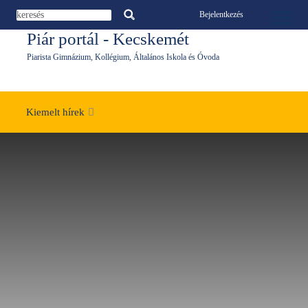
Ugrás a tartalomra
Bejelentkezés
Toggle 
Piár portál - Kecskemét
Piarista Gimnázium, Kollégium, Általános Iskola és Óvoda
Kiemelt hírek