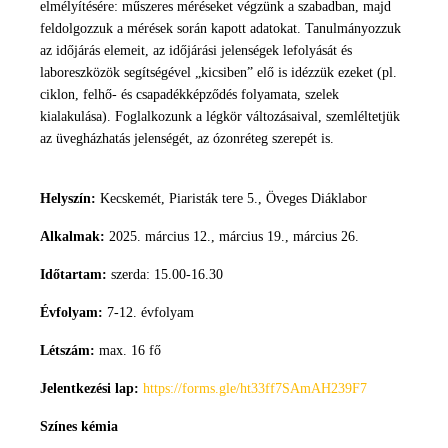
elmélyítésére: műszeres méréseket végzünk a szabadban, majd
feldolgozzuk a mérések során kapott adatokat. Tanulmányozzuk
az időjárás elemeit, az időjárási jelenségek lefolyását és
laboreszközök segítségével „kicsiben” elő is idézzük ezeket (pl.
ciklon, felhő- és csapadékképződés folyamata, szelek
kialakulása). Foglalkozunk a légkör változásaival, szemléltetjük
az üvegházhatás jelenségét, az ózonréteg szerepét is.
Helyszín:
Kecskemét, Piaristák tere 5., Öveges Diáklabor
Alkalmak:
2025. március 12., március 19., március 26.
Időtartam:
szerda: 15.00-16.30
Évfolyam:
7-12. évfolyam
Létszám:
max. 16 fő
Jelentkezési lap:
https://forms.gle/ht33ff7SAmAH239F7
Színes kémia