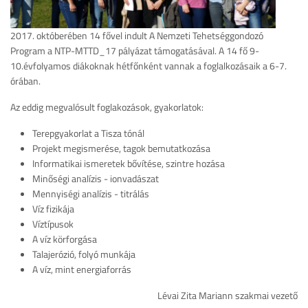
2017. októberében 14 fővel indult A Nemzeti Tehetséggondozó
Program a NTP-MTTD_17 pályázat támogatásával. A 14 fő 9-
10.évfolyamos diákoknak hétfőnként vannak a foglalkozásaik a 6-7.
órában.
Az eddig megvalósult foglakozások, gyakorlatok:
Terepgyakorlat a Tisza tónál
Projekt megismerése, tagok bemutatkozása
Informatikai ismeretek bővítése, szintre hozása
Minőségi analízis - ionvadászat
Mennyiségi analízis - titrálás
Víz fizikája
Víztípusok
A víz körforgása
Talajerózió, folyó munkája
A víz, mint energiaforrás
Lévai Zita Mariann szakmai vezető