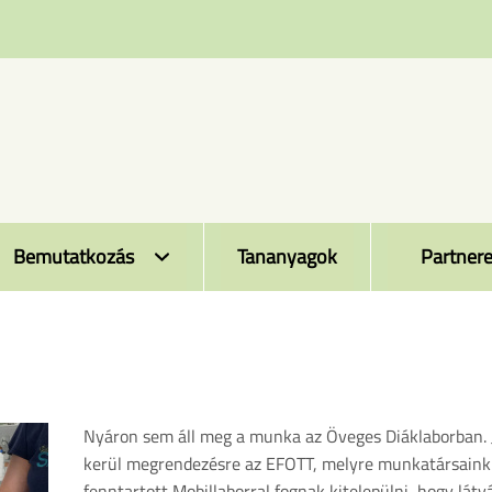
Bemutatkozás
Tananyagok
Partnere
Nyáron sem áll meg a munka az Öveges Diáklaborban. J
kerül megrendezésre az EFOTT, melyre munkatársaink 
fenntartott Mobillaborral fognak kitelepülni, hogy lát