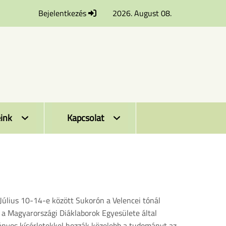
Bejelentkezés
2026. August 08.
ink
Kapcsolat
úlius 10-14-e között Sukorón a Velencei tónál
a Magyarországi Diáklaborok Egyesülete által
ványos kísérletekkel hozzák közelebb a tudományt az