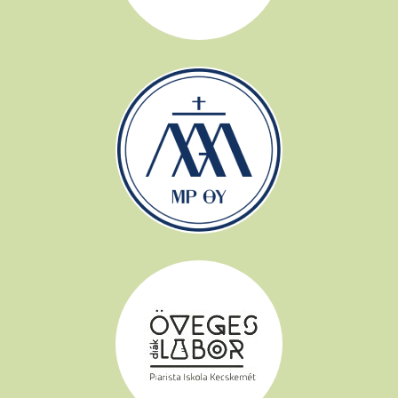
Piarista Gimnázium, Kollégium, Általános Iskola és Óvoda