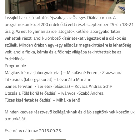
Lezajlott az első kutatók éjszakája az Öveges Diáklaborban. A
programokon közel 200 érdeklődő vett részt szeptember 25-én 18-21
óráig. Az est folyamán az ide látogatók kétféle laborgyakorlaton
vehettek részt, ahol különböző kísérleteket végeztek el a diákok és
szüleik. Minden órában egy-egy előadás megtekintésére is lehetőség
volt, ahol a fizika, kémia és a földrajz világába tekinthettek be az
érdeklődők.
Programok:
Mágikus kémia (laborgyakorlat) – Mikulásné Ferencz Zsuzsanna
Titkosírás (laborgyakorlat) – Lévai Zita Mariann
Színes fénytani kísérletek (előadás) – Kovács András SchP
Utazás a Föld körül (előadás) – Iványosi-Szabó Andrea
Tüzes kísérletek (előadás) – Mihálka Jenő
Minden kedves résztvevő kollégánknak és diák-segítőnknek köszönjük
a munkáját!
Esemény dátuma: 2015.09.25.