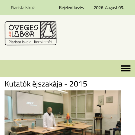
Piarista Iskola
Bejelentkezés
2026. August 09.
Ugrás a tartalomra
Toggle 
Kutatók éjszakája - 2015