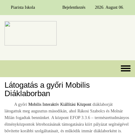
Piarista Iskola
Bejelentkezés
2026. August 06.
Ugrás a tartalomra
Toggle 
Látogatás a győri Mobilis
Diáklaborban
A győri
Mobilis Interaktív Kiállítási Központ
diáklaborját
látogattuk meg augusztus másodikán, ahol Rákosi Szabolcs és Molnár
Milán fogadtak bennünket. A központ EFOP 3.3.6 – természettudmányos
élményközpontok létrehozásának támogatására kiírt pályázat segítségével
bővítette korábbi szolgáltatásait, és működik immár diáklaborként is.