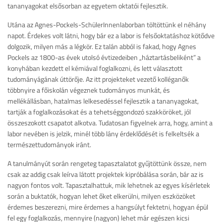
tananyagokat elsősorban az egyetem oktatói fejlesztik.
Utána az Agnes-Pockels-SchülerInnenlaborban töltöttünk el néhány
napot. Érdekes volt látni, hogy bár ez a labor is felsőoktatáshoz kötődve
dolgozik, milyen más a légkör. Ez talán abból is fakad, hogy Agnes
Pockels az 1800-as évek utolsó évtizedeiben „háztartásbeliként” a
konyhában kezdett el kémiával foglalkozni, és lett választott
tudományágának úttörője. Az itt projekteket vezető kolléganők
többnyire a főiskolán végeznek tudományos munkát, és
mellékállásban, hatalmas lelkesedéssel fejlesztik a tananyagokat,
tartják a foglalkozásokat és a tehetséggondozó szakköröket, jól
összeszokott csapatot alkotva. Tudatosan figyelnek arra, hogy, amint a
labor nevében is jelzik, minél több lány érdeklődését is felkeltsék a
természettudományok iránt.
A tanulmányút során rengeteg tapasztalatot gyűjtöttünk össze, nem
csak az addig csak leírva látott projektek kipróbálása során, bár az is
nagyon fontos volt. Tapasztalhattuk, mik lehetnek az egyes kísérletek
során a buktatók, hogyan lehet őket elkerülni, milyen eszközöket
érdemes beszerezni, mire érdemes a hangsúlyt fektetni, hogyan épül
fel egy foglalkozás, mennyire (nagyon) lehet már egészen kicsi