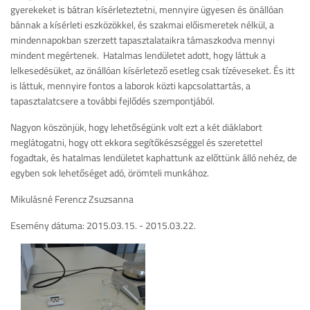
gyerekeket is bátran kísérleteztetni, mennyire ügyesen és önállóan
bánnak a kísérleti eszközökkel, és szakmai előismeretek nélkül, a
mindennapokban szerzett tapasztalataikra támaszkodva mennyi
mindent megértenek. Hatalmas lendületet adott, hogy láttuk a
lelkesedésüket, az önállóan kísérletező esetleg csak tízéveseket. És itt
is láttuk, mennyire fontos a laborok közti kapcsolattartás, a
tapasztalatcsere a további fejlődés szempontjából.
Nagyon köszönjük, hogy lehetőségünk volt ezt a két diáklabort
meglátogatni, hogy ott ekkora segítőkészséggel és szeretettel
fogadtak, és hatalmas lendületet kaphattunk az előttünk álló nehéz, de
egyben sok lehetőséget adó, örömteli munkához.
Mikulásné Ferencz Zsuzsanna
Esemény dátuma: 2015.03.15. - 2015.03.22.