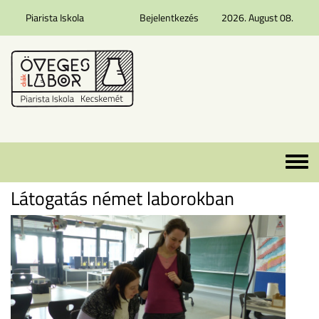
Piarista Iskola
Bejelentkezés
2026. August 08.
Ugrás a tartalomra
Toggle 
Látogatás német laborokban