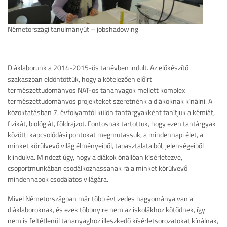
Németországi tanulmányút – jobshadowing
Diáklaborunk a 2014-2015-ös tanévben indult. Az előkészítő
szakaszban eldöntöttük, hogy a kötelezően előírt
természettudományos NAT-os tananyagok mellett komplex
természettudományos projekteket szeretnénk a diákoknak kínálni. A
közoktatásban 7. évfolyamtól külön tantárgyakként tanítjuk a kémiát,
fizikát, biológiát, földrajzot. Fontosnak tartottuk, hogy ezen tantárgyak
közötti kapcsolódási pontokat megmutassuk, a mindennapi élet, a
minket körülvevő világ élményeiből, tapasztalataiból, jelenségeiből
kiindulva. Mindezt úgy, hogy a diákok önállóan kísérletezve,
csoportmunkában csodálkozhassanak rá a minket körülvevő
mindennapok csodálatos világára.
Mivel Németországban már több évtizedes hagyománya van a
diáklaboroknak, és ezek többnyire nem az iskolákhoz kötődnek, így
nem is feltétlenül tananyaghoz illeszkedő kísérletsorozatokat kínálnak,