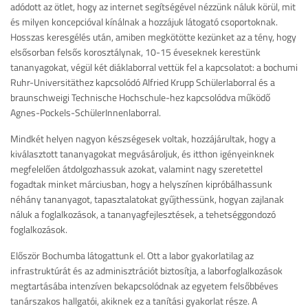
adódott az ötlet, hogy az internet segítségével nézzünk náluk körül, mit
és milyen koncepcióval kínálnak a hozzájuk látogató csoportoknak.
Hosszas keresgélés után, amiben megkötötte kezünket az a tény, hogy
elsősorban felsős korosztálynak, 10-15 éveseknek kerestünk
tananyagokat, végül két diáklaborral vettük fel a kapcsolatot: a bochumi
Ruhr-Universitäthez kapcsolódó Alfried Krupp Schülerlaborral és a
braunschweigi Technische Hochschule-hez kapcsolódva működő
Agnes-Pockels-SchülerInnenlaborral.
Mindkét helyen nagyon készségesek voltak, hozzájárultak, hogy a
kiválasztott tananyagokat megvásároljuk, és itthon igényeinknek
megfelelően átdolgozhassuk azokat, valamint nagy szeretettel
fogadtak minket márciusban, hogy a helyszínen kipróbálhassunk
néhány tananyagot, tapasztalatokat gyűjthessünk, hogyan zajlanak
náluk a foglalkozások, a tananyagfejlesztések, a tehetséggondozó
foglalkozások.
Először Bochumba látogattunk el. Ott a labor gyakorlatilag az
infrastruktúrát és az adminisztrációt biztosítja, a laborfoglalkozások
megtartásába intenzíven bekapcsolódnak az egyetem felsőbbéves
tanárszakos hallgatói, akiknek ez a tanítási gyakorlat része. A