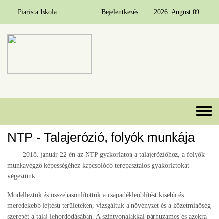
Piarista Iskola
Bejelentkezés
2026. August 09.
Ugrás a tartalomra
Toggle 
NTP - Talajerózió, folyók munkája
2018. január 22-én az NTP gyakorlaton a talajerózióhoz, a folyók
munkavégző képességéhez kapcsolódó terepasztalos gyakorlatokat
végeztünk.
Modelleztük és összehasonlítottuk a csapadékleöblítést kisebb és
meredekebb lejtésű területeken, vizsgáltuk a növényzet és a kőzetminőség
szerepét a talaj lehordódásában. A szintvonalakkal párhuzamos és azokra