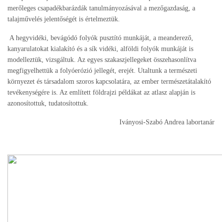
merőleges csapadékbarázdák tanulmányozásával a mezőgazdaság, a
talajművelés jelentőségét is értelmeztük.
A hegyvidéki, bevágódó folyók pusztító munkáját, a meanderező,
kanyarulatokat kialakító és a sík vidéki, alföldi folyók munkáját is
modelleztük, vizsgáltuk. Az egyes szakaszjellegeket összehasonlítva
megfigyelhettük a folyóerózió jellegét, erejét. Utaltunk a természeti
környezet és társadalom szoros kapcsolatára, az ember természetátalakító
tevékenységére is. Az említett földrajzi példákat az atlasz alapján is
azonosítottuk, tudatosítottuk.
Iványosi-Szabó Andrea labortanár