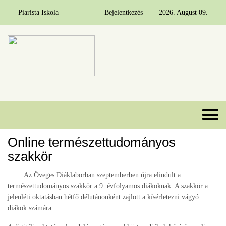
Piarista Iskola
Bejelentkezés
2026. August 09.
Ugrás a tartalomra
Toggle 
Online természettudományos
szakkör
Az Öveges Diáklaborban szeptemberben újra elindult a
természettudományos szakkör a 9. évfolyamos diákoknak. A szakkör a
jelenléti oktatásban hétfő délutánonként zajlott a kísérletezni vágyó
diákok számára.