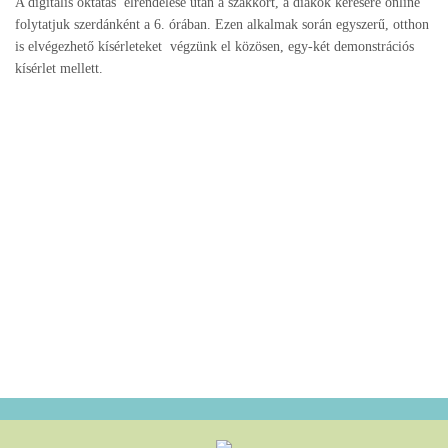
A digitális oktatás elrendelése után a szakkört, a diákok kérésére online
folytatjuk szerdánként a 6. órában. Ezen alkalmak során egyszerű, otthon
is elvégezhető kísérleteket végzünk el közösen, egy-két demonstrációs
kísérlet mellett.