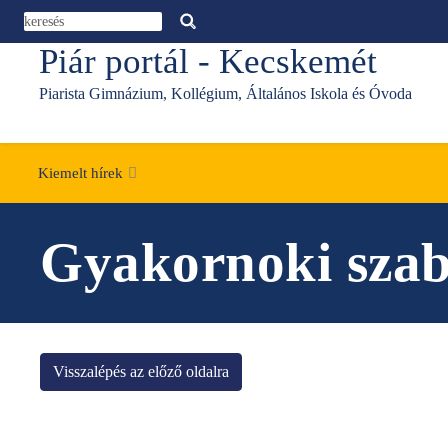
Ugrás a tartalomra
Piár portál - Kecskemét
Toggle menu
Piarista Gimnázium, Kollégium, Általános Iskola és Óvoda
Kiemelt hírek
Gyakornoki szab
Visszalépés az előző oldalra