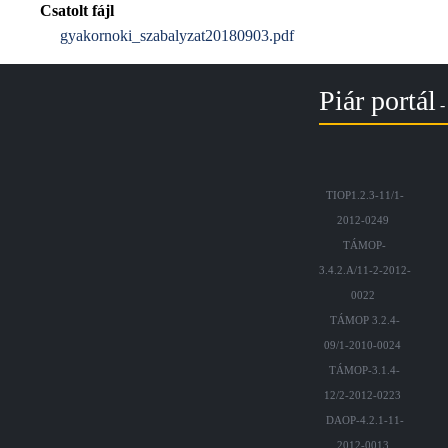
Csatolt fájl
gyakornoki_szabalyzat20180903.pdf
Piár portál
- 
TIOP1.2.3-11/1-
2012-0249
TÁMOP-
3.4.2.A/11-2-2012-
0022
TÁMOP 3.2.4-
09/1-2010-0024
TÁMOP-3.1.4-
12/2-2012-0223
DAOP-4.2.1-11-
2012-0013