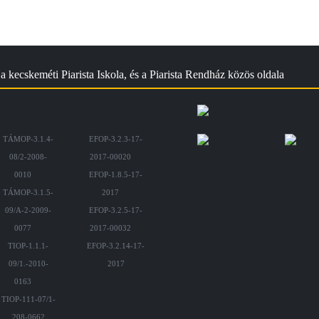
a kecskeméti Piarista Iskola, és a Piarista Rendház közös oldala
TÁMOP-3.1.4-
EFOP-3.2.3-17-
08/2-2008-
2017-00020
0010
EFOP-1.8.5-17-
TÁMOP-3.1.5-
2017
09/A-2-2009-
EFOP-3.2.5-17-
0077
2017-00032
TIOP-1.1.1-
EFOP-3.2.14-17-
09/1.-2010-
2017
0163
TIOP-111-07/1-
208-0662