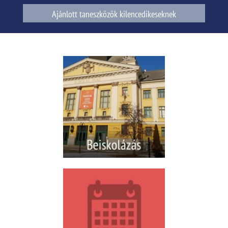
Ajánlott taneszközök kilencedikeseknek