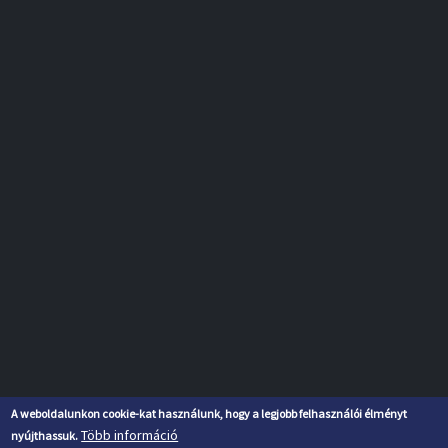
A weboldalunkon cookie-kat használunk, hogy a legjobb felhasználói élményt
Több információ
nyújthassuk.
Piarista Gimnázium, Kollégium, Általános Iskola és Óvoda, Minden jog